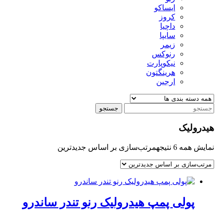
ایساکو
کروز
داچیا
سایپا
زیمر
رنوکس
نیکوپارت
هرینگتون
ارجین
جستجو
هیدرولیک
نمایش همه 6 نتیجه
مرتب‌سازی بر اساس جدیدترین
پولی پمپ هیدرولیک رنو تندر ساندرو