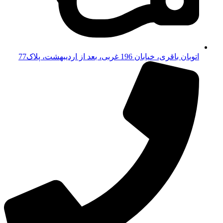
اتوبان باقری، خیابان 196 غربی، بعد از اردیبهشت، پلاک77