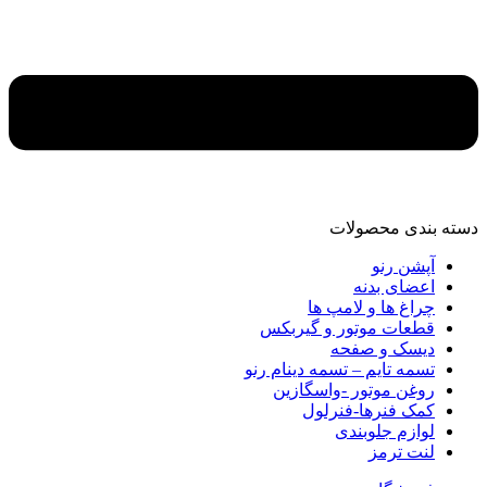
دسته‌ بندی محصولات
آپشن رنو
اعضای بدنه
چراغ ها و لامپ ها
قطعات موتور و گیربکس
دیسک و صفحه
تسمه تایم – تسمه دینام رنو
روغن موتور -واسگازین
کمک فنرها-فنرلول
لوازم جلوبندی
لنت ترمز