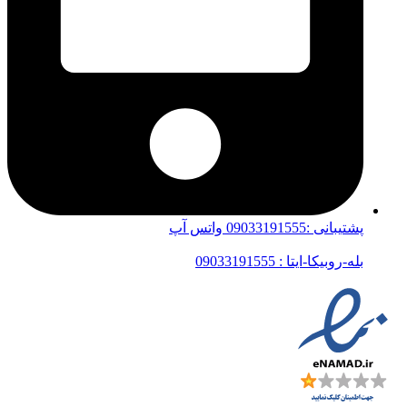
پشتیبانی :09033191555 واتس آپ
بله-روبیکا-ایتا : 09033191555