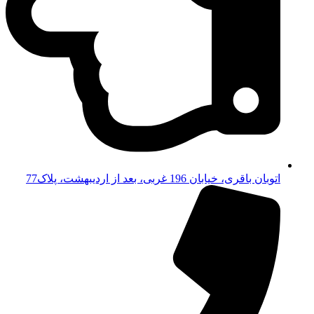
اتوبان باقری، خیابان 196 غربی، بعد از اردیبهشت، پلاک77