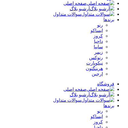
صفحه اصلی
آرشیو بلاگ
سوالات متداول
برندها
رنو
ایساکو
کروز
داچیا
سایپا
زیمر
رنوکس
نیکوپارت
هرینگتون
ارجین
فروشگاه
صفحه اصلی
آرشیو بلاگ
سوالات متداول
برندها
رنو
ایساکو
کروز
داچیا