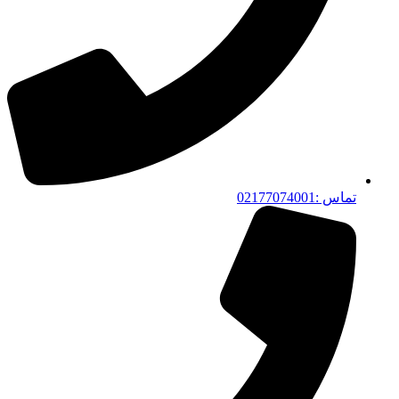
تماس :02177074001