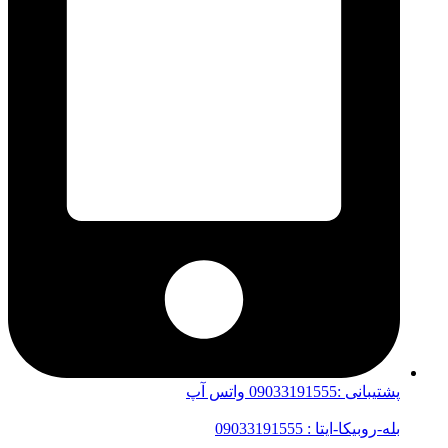
پشتیبانی :09033191555 واتس آپ
بله-روبیکا-ایتا : 09033191555