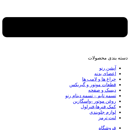
دسته‌ بندی محصولات
آپشن رنو
اعضای بدنه
چراغ ها و لامپ ها
قطعات موتور و گیربکس
دیسک و صفحه
تسمه تایم – تسمه دینام رنو
روغن موتور -واسگازین
کمک فنرها-فنرلول
لوازم جلوبندی
لنت ترمز
فروشگاه