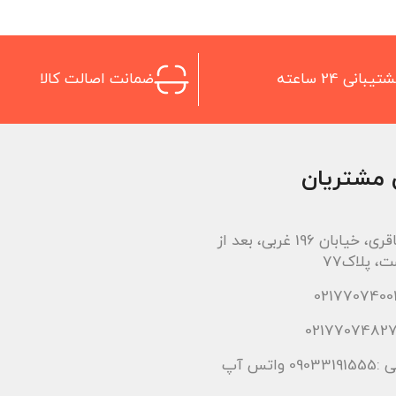
تیبانی 24 ساعته
ضمانت اصالت کالا
 مشتریان
اتوبان باقری، خیابان 196 غربی، بعد از
، پلاک77
 واتس آپ