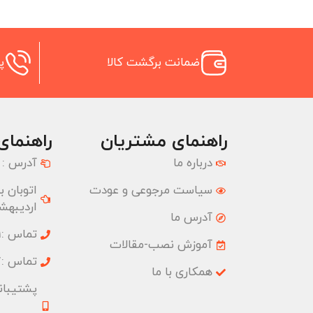
ضمانت برگشت کالا
پش
راهنمای مشتریان
راهنمای
درباره ما
آدرس :
سیاست مرجوعی و عودت
اردیبهشت
آدرس ما
تماس :02177074001
آموزش نصب-مقالات
تماس :02177074827
همکاری با ما
پشتیبانی :09033191555