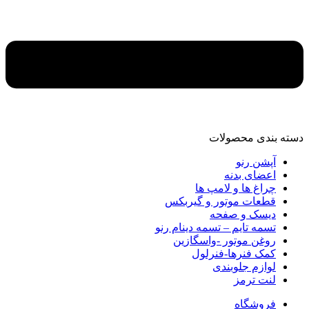
دسته‌ بندی محصولات
آپشن رنو
اعضای بدنه
چراغ ها و لامپ ها
قطعات موتور و گیربکس
دیسک و صفحه
تسمه تایم – تسمه دینام رنو
روغن موتور -واسگازین
کمک فنرها-فنرلول
لوازم جلوبندی
لنت ترمز
فروشگاه