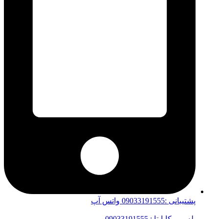
پشتیبانی :09033191555 واتس آپ
بله-روبیکا-ایتا : 09033191555