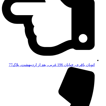
اتوبان باقری، خیابان 196 غربی، بعد از اردیبهشت، پلاک77