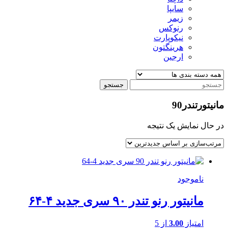
سایپا
زیمر
رنوکس
نیکوپارت
هرینگتون
ارجین
جستجو
مانیتورتندر90
در حال نمایش یک نتیجه
ناموجود
مانیتور رنو تندر ۹۰ سری جدید ۴-۶۴
امتیاز
3.00
از 5