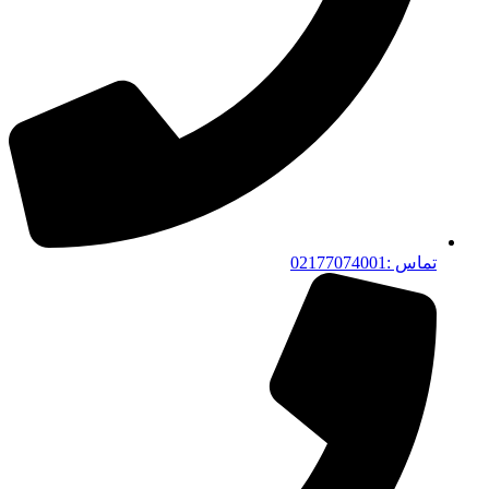
تماس :02177074001