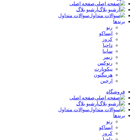
صفحه اصلی
آرشیو بلاگ
سوالات متداول
برندها
رنو
ایساکو
کروز
داچیا
سایپا
زیمر
رنوکس
نیکوپارت
هرینگتون
ارجین
فروشگاه
صفحه اصلی
آرشیو بلاگ
سوالات متداول
برندها
رنو
ایساکو
کروز
داچیا