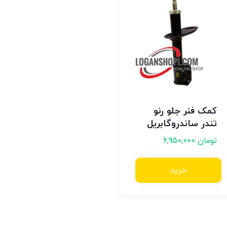
کمک فنر جلو رنو
تندر ساندروگابریل
تومان
6,950,000
خرید