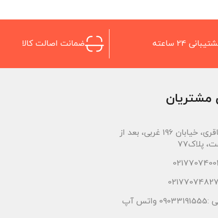
تیبانی 24 ساعته
ضمانت اصالت کالا
 مشتریان
اتوبان باقری، خیابان 196 غربی، بعد از
، پلاک77
 واتس آپ