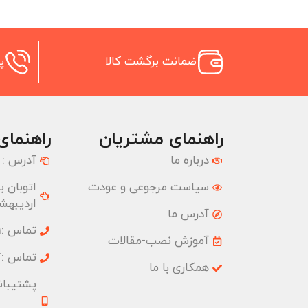
ضمانت برگشت کالا
پش
راهنمای مشتریان
راهنمای
درباره ما
آدرس :
سیاست مرجوعی و عودت
اردیبهشت
آدرس ما
تماس :02177074001
آموزش نصب-مقالات
تماس :02177074827
همکاری با ما
پشتیبانی :09033191555