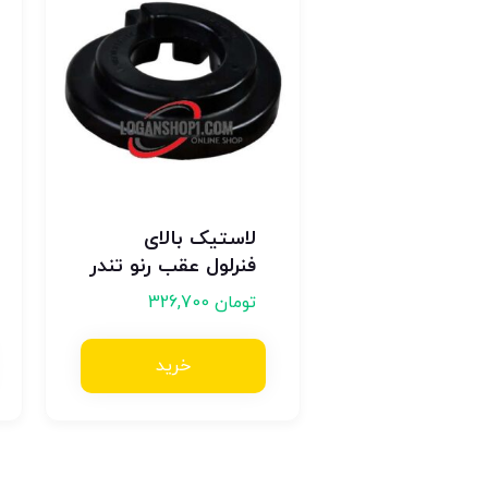
لاستیک بالای
فنرلول عقب رنو تندر
تومان
326,700
خرید