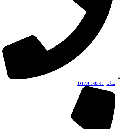
تماس :02177074001