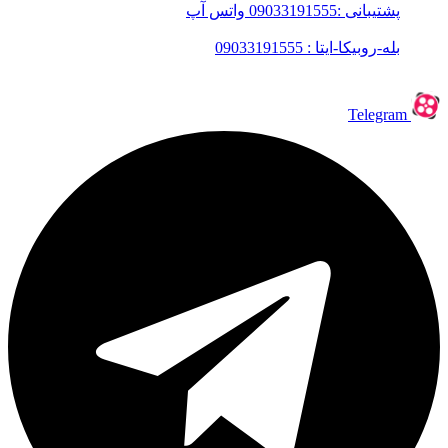
پشتیبانی :09033191555 واتس آپ
بله-روبیکا-ایتا : 09033191555
Telegram