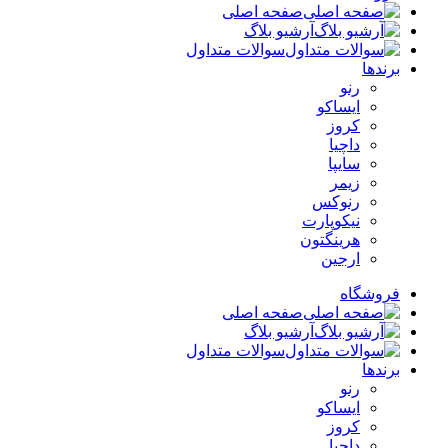
صفحه اصلی
آرشیو بلاگ
سوالات متداول
برندها
رنو
ایساکو
کروز
داچیا
سایپا
زیمر
رنوکس
نیکوپارت
هرینگتون
ارجین
فروشگاه
صفحه اصلی
آرشیو بلاگ
سوالات متداول
برندها
رنو
ایساکو
کروز
داچیا