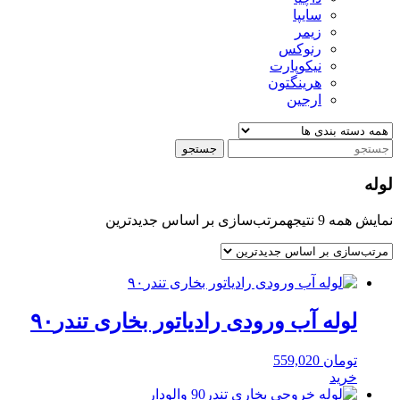
سایپا
زیمر
رنوکس
نیکوپارت
هرینگتون
ارجین
جستجو
لوله
نمایش همه 9 نتیجه
مرتب‌سازی بر اساس جدیدترین
لوله آب ورودی رادیاتور بخاری تندر۹۰
تومان
559,020
خرید