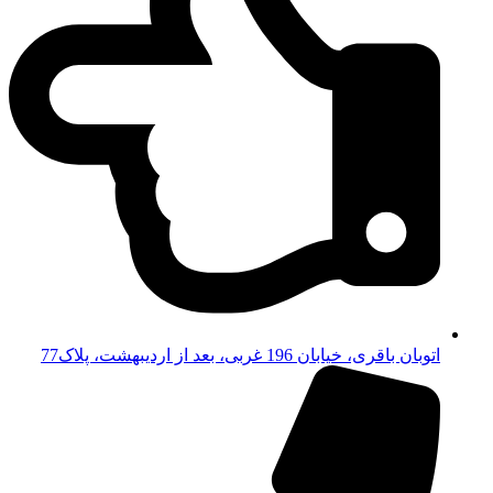
اتوبان باقری، خیابان 196 غربی، بعد از اردیبهشت، پلاک77