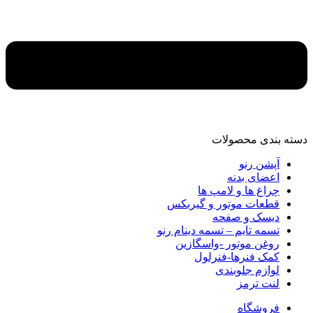
دسته‌ بندی محصولات
آپشن رنو
اعضای بدنه
چراغ ها و لامپ ها
قطعات موتور و گیربکس
دیسک و صفحه
تسمه تایم – تسمه دینام رنو
روغن موتور -واسگازین
کمک فنرها-فنرلول
لوازم جلوبندی
لنت ترمز
فروشگاه