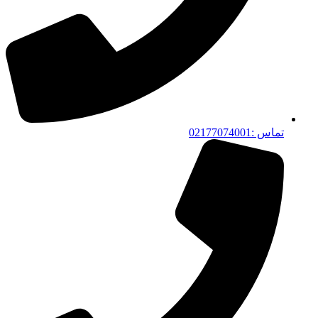
تماس :02177074001