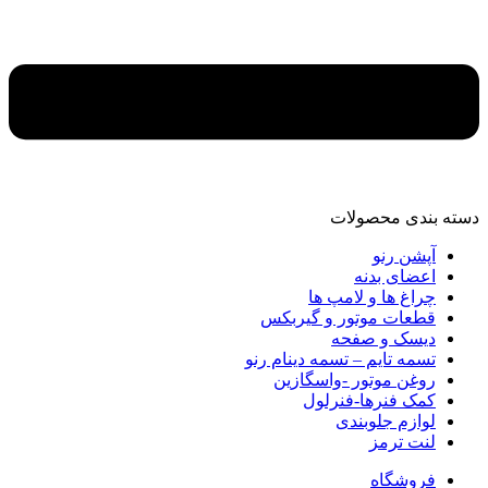
دسته‌ بندی محصولات
آپشن رنو
اعضای بدنه
چراغ ها و لامپ ها
قطعات موتور و گیربکس
دیسک و صفحه
تسمه تایم – تسمه دینام رنو
روغن موتور -واسگازین
کمک فنرها-فنرلول
لوازم جلوبندی
لنت ترمز
فروشگاه