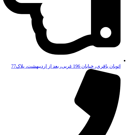
اتوبان باقری، خیابان 196 غربی، بعد از اردیبهشت، پلاک77