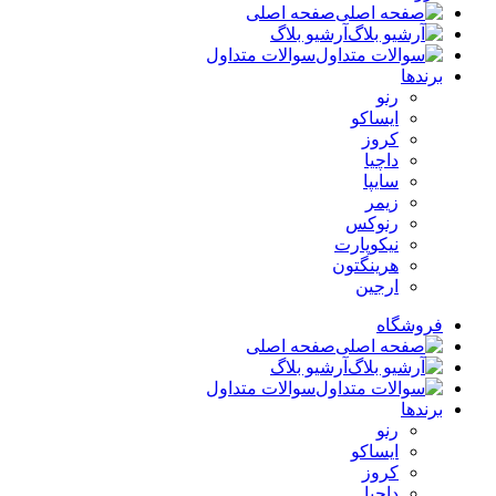
صفحه اصلی
آرشیو بلاگ
سوالات متداول
برندها
رنو
ایساکو
کروز
داچیا
سایپا
زیمر
رنوکس
نیکوپارت
هرینگتون
ارجین
فروشگاه
صفحه اصلی
آرشیو بلاگ
سوالات متداول
برندها
رنو
ایساکو
کروز
داچیا