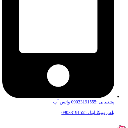
پشتیبانی :09033191555 واتس آپ
بله-روبیکا-ایتا : 09033191555