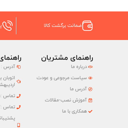
ضمانت برگشت کالا
پش
راهنمای مشتریان
راهنمای
درباره ما
آدرس :
سیاست مرجوعی و عودت
اردیبهشت
آدرس ما
تماس :02177074001
آموزش نصب-مقالات
تماس :02177074827
همکاری با ما
پشتیبانی :09033191555