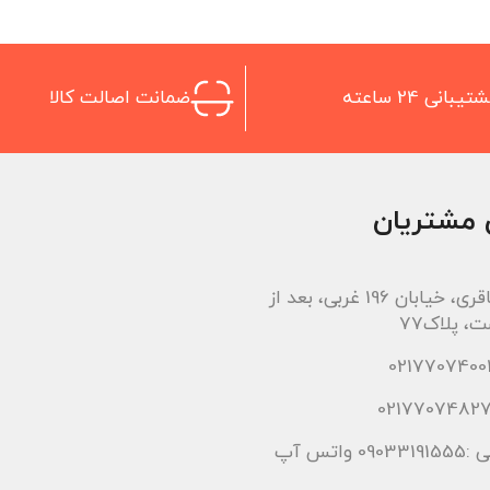
تیبانی 24 ساعته
ضمانت اصالت کالا
 مشتریان
اتوبان باقری، خیابان 196 غربی، بعد از
، پلاک77
 واتس آپ