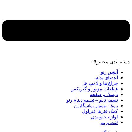
دسته‌ بندی محصولات
آپشن رنو
اعضای بدنه
چراغ ها و لامپ ها
قطعات موتور و گیربکس
دیسک و صفحه
تسمه تایم – تسمه دینام رنو
روغن موتور -واسگازین
کمک فنرها-فنرلول
لوازم جلوبندی
لنت ترمز