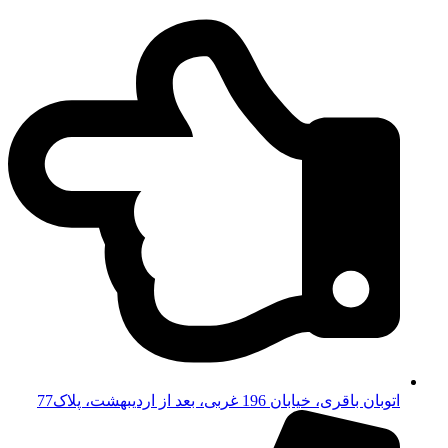
اتوبان باقری، خیابان 196 غربی، بعد از اردیبهشت، پلاک77