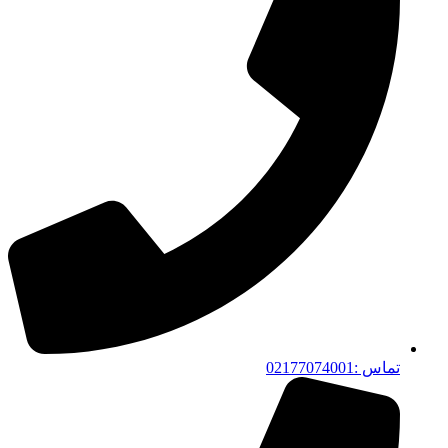
تماس :02177074001