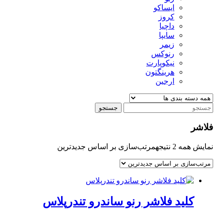
ایساکو
کروز
داچیا
سایپا
زیمر
رنوکس
نیکوپارت
هرینگتون
ارجین
جستجو
فلاشر
نمایش همه 2 نتیجه
مرتب‌سازی بر اساس جدیدترین
کلید فلاشر رنو ساندرو تندرپلاس