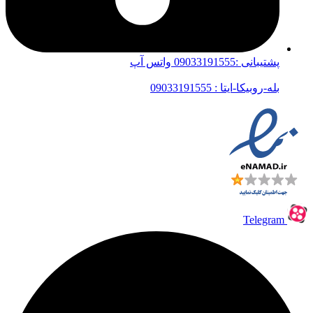
پشتیبانی :09033191555 واتس آپ
بله-روبیکا-ایتا : 09033191555
Telegram