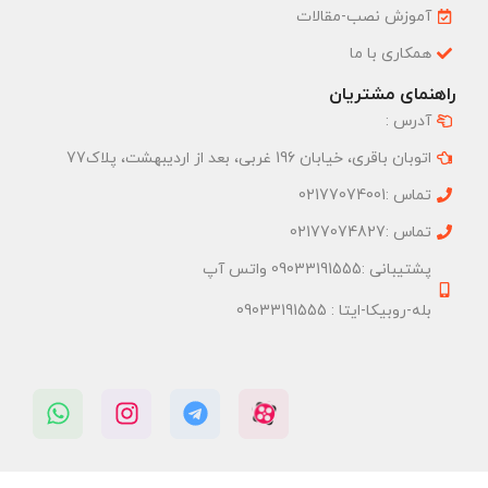
آموزش نصب-مقالات
همکاری با ما
راهنمای مشتریان
آدرس :
اتوبان باقری، خیابان 196 غربی، بعد از اردیبهشت، پلاک77
تماس :02177074001
تماس :02177074827
پشتیبانی :09033191555 واتس آپ
بله-روبیکا-ایتا : 09033191555