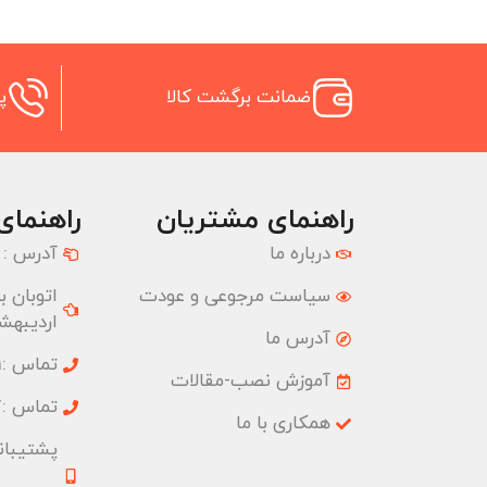
ضمانت برگشت کالا
پش
راهنمای مشتریان
راهنمای
درباره ما
آدرس :
سیاست مرجوعی و عودت
اردیبهشت
آدرس ما
تماس :02177074001
آموزش نصب-مقالات
تماس :02177074827
همکاری با ما
پشتیبانی :09033191555