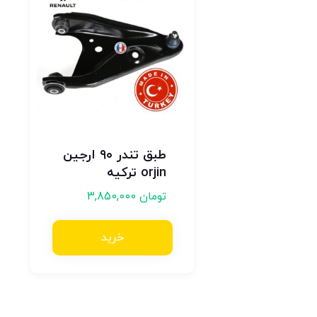
طبق تندر ۹۰ ارجین
orjin ترکیه
تومان
3,850,000
خرید