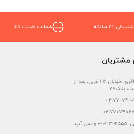
تیبانی 24 ساعته
ضمانت اصالت کالا
 مشتریان
اتوبان باقری، خیابان 196 غربی، بعد از
، پلاک77
 واتس آپ