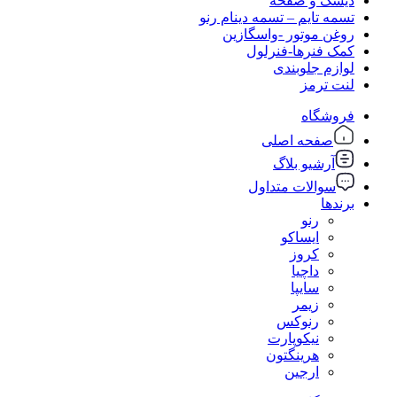
دیسک و صفحه
تسمه تایم – تسمه دینام رنو
روغن موتور -واسگازین
کمک فنرها-فنرلول
لوازم جلوبندی
لنت ترمز
فروشگاه
صفحه اصلی
آرشیو بلاگ
سوالات متداول
برندها
رنو
ایساکو
کروز
داچیا
سایپا
زیمر
رنوکس
نیکوپارت
هرینگتون
ارجین