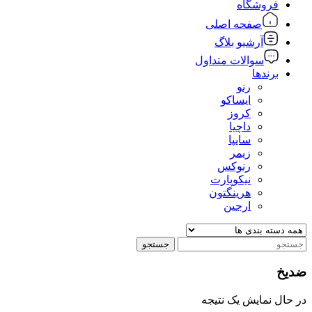
فروشگاه
صفحه اصلی
آرشیو بلاگ
سوالات متداول
برندها
رنو
ایساکو
کروز
داچیا
سایپا
زیمر
رنوکس
نیکوپارت
هرینگتون
ارجین
جستجو
ضدیخ
در حال نمایش یک نتیجه