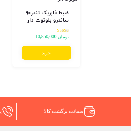
ضبط فابریک تندر۹۰
ساندرو بلوتوث دار
10,850,000
امتیاز
تومان
3.88
از 5
خرید
ضمانت برگشت کالا
پش