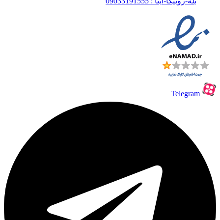
بله-روبیکا-ایتا : 09033191555
Telegram