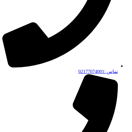
تماس :02177074001