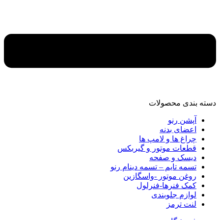
دسته‌ بندی محصولات
آپشن رنو
اعضای بدنه
چراغ ها و لامپ ها
قطعات موتور و گیربکس
دیسک و صفحه
تسمه تایم – تسمه دینام رنو
روغن موتور -واسگازین
کمک فنرها-فنرلول
لوازم جلوبندی
لنت ترمز