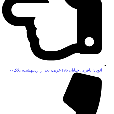
اتوبان باقری، خیابان 196 غربی، بعد از اردیبهشت، پلاک77