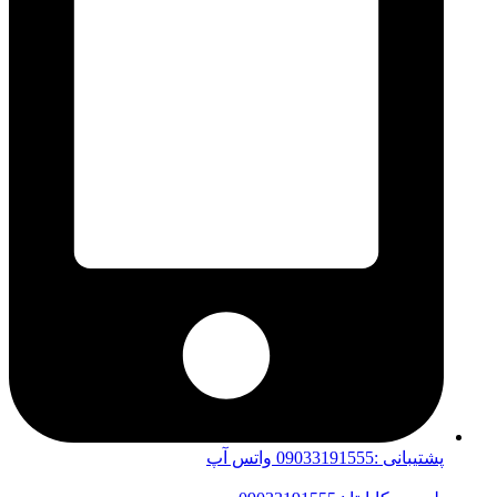
پشتیبانی :09033191555 واتس آپ