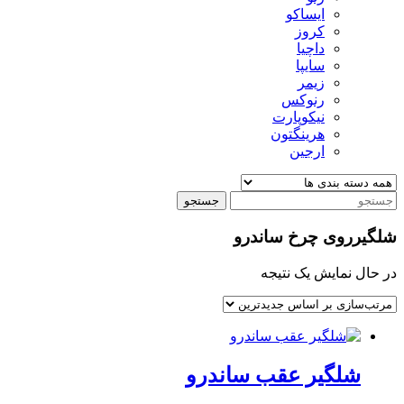
ایساکو
کروز
داچیا
سایپا
زیمر
رنوکس
نیکوپارت
هرینگتون
ارجین
جستجو
شلگیرروی چرخ ساندرو
در حال نمایش یک نتیجه
شلگیر عقب ساندرو