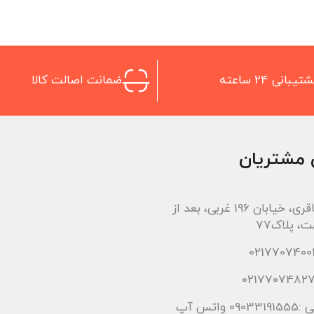
تیبانی 24 ساعته
ضمانت اصالت کالا
 مشتریان
اتوبان باقری، خیابان 196 غربی، بعد از
، پلاک77
 واتس آپ