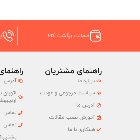
ضمانت برگشت کالا
پش
راهنمای مشتریان
راهنمای
درباره ما
آدرس :
سیاست مرجوعی و عودت
اردیبهشت
آدرس ما
تماس :02177074001
آموزش نصب-مقالات
تماس :02177074827
همکاری با ما
پشتیبانی :09033191555