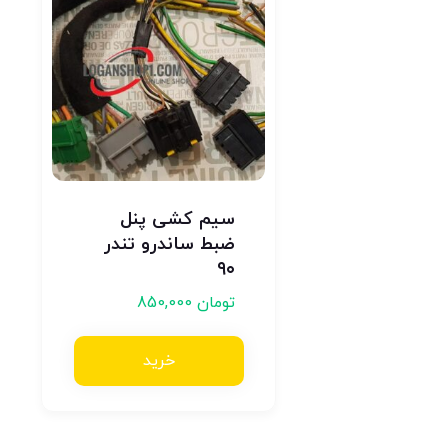
سیم کشی پنل
ضبط ساندرو تندر
۹۰
تومان
850,000
خرید