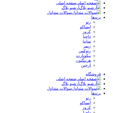
صفحه اصلی
آرشیو بلاگ
سوالات متداول
برندها
رنو
ایساکو
کروز
داچیا
سایپا
زیمر
رنوکس
نیکوپارت
هرینگتون
ارجین
فروشگاه
صفحه اصلی
آرشیو بلاگ
سوالات متداول
برندها
رنو
ایساکو
کروز
داچیا