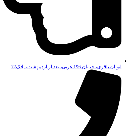
اتوبان باقری، خیابان 196 غربی، بعد از اردیبهشت، پلاک77