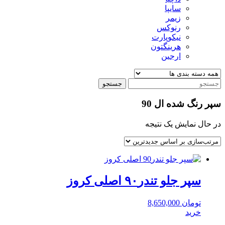
سایپا
زیمر
رنوکس
نیکوپارت
هرینگتون
ارجین
جستجو
سپر رنگ شده ال 90
در حال نمایش یک نتیجه
سپر جلو تندر۹۰ اصلی کروز
تومان
8,650,000
خرید