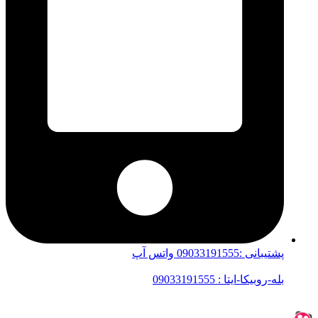
پشتیبانی :09033191555 واتس آپ
بله-روبیکا-ایتا : 09033191555