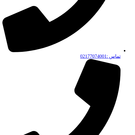
تماس :02177074001