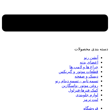
دسته‌ بندی محصولات
آپشن رنو
اعضای بدنه
چراغ ها و لامپ ها
قطعات موتور و گیربکس
دیسک و صفحه
تسمه تایم – تسمه دینام رنو
روغن موتور -واسگازین
کمک فنرها-فنرلول
لوازم جلوبندی
لنت ترمز
فروشگاه