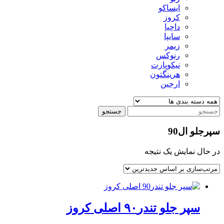
ایساکو
کروز
داچیا
سایپا
زیمر
رنوکس
نیکوپارت
هرینگتون
ارجین
جستجو
سپرجلو ال90
در حال نمایش یک نتیجه
سپر جلو تندر۹۰ اصلی کروز