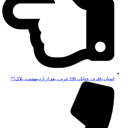
اتوبان باقری، خیابان 196 غربی، بعد از اردیبهشت، پلاک77