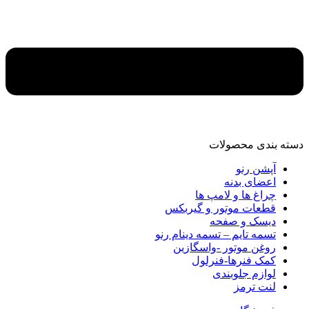
دسته‌ بندی محصولات
آپشن رنو
اعضای بدنه
چراغ ها و لامپ ها
قطعات موتور و گیربکس
دیسک و صفحه
تسمه تایم – تسمه دینام رنو
روغن موتور -واسگازین
کمک فنرها-فنرلول
لوازم جلوبندی
لنت ترمز