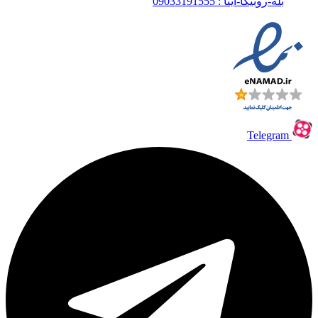
بله-روبیکا-ایتا : 09033191555
Telegram