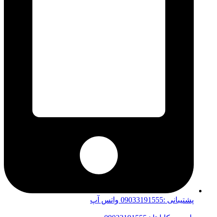
پشتیبانی :09033191555 واتس آپ