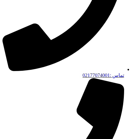
تماس :02177074001