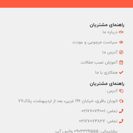
راهنمای مشتریان
درباره ما
سیاست مرجوعی و عودت
آدرس ما
آموزش نصب-مقالات
همکاری با ما
راهنمای مشتریان
آدرس :
اتوبان باقری، خیابان 196 غربی، بعد از اردیبهشت، پلاک77
تماس :02177074001
تماس :02177074827
پشتیبانی :09033191555 واتس آپ