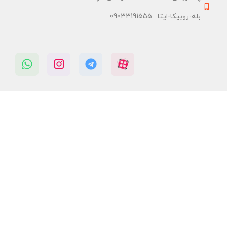
بله-روبیکا-ایتا : 09033191555