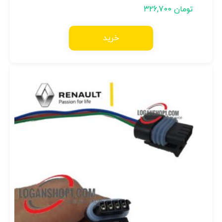
تومان
326,700
خرید