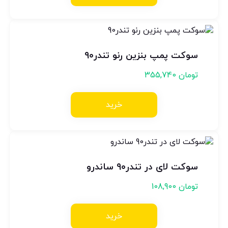
سوکت پمپ بنزین رنو تندر۹۰
تومان
355,740
خرید
سوکت لای در تندر۹۰ ساندرو
تومان
108,900
خرید