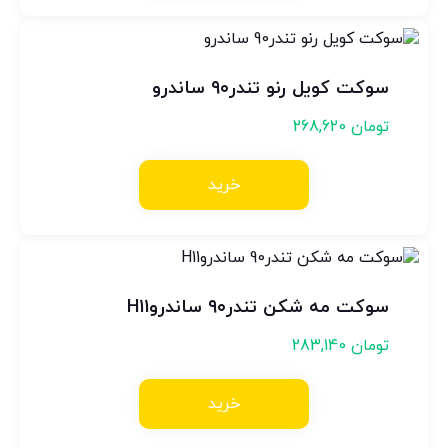
سوکت کویل رنو تندر۹۰ ساندرو
تومان
268,620
خرید
سوکت مه شکن تندر۹۰ ساندروH11
تومان
283,140
خرید