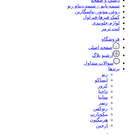
دیسک و صفحه
تسمه تایم – تسمه دینام رنو
روغن موتور -واسگازین
کمک فنرها-فنرلول
لوازم جلوبندی
لنت ترمز
فروشگاه
صفحه اصلی
آرشیو بلاگ
سوالات متداول
برندها
رنو
ایساکو
کروز
داچیا
سایپا
زیمر
رنوکس
نیکوپارت
هرینگتون
ارجین