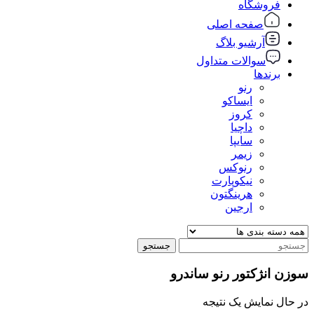
فروشگاه
صفحه اصلی
آرشیو بلاگ
سوالات متداول
برندها
رنو
ایساکو
کروز
داچیا
سایپا
زیمر
رنوکس
نیکوپارت
هرینگتون
ارجین
جستجو
سوزن انژکتور رنو ساندرو
در حال نمایش یک نتیجه