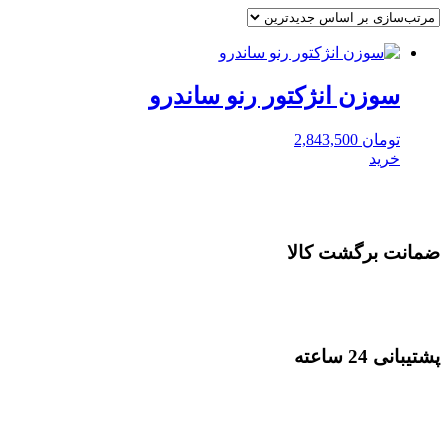
سوزن انژکتور رنو ساندرو
تومان
2,843,500
خرید
ضمانت برگشت کالا
پشتیبانی 24 ساعته