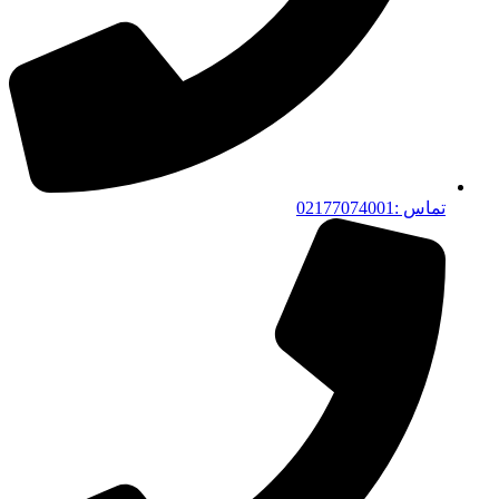
تماس :02177074001