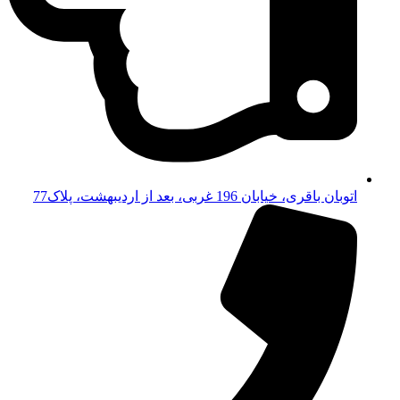
اتوبان باقری، خیابان 196 غربی، بعد از اردیبهشت، پلاک77