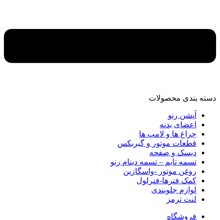
دسته‌ بندی محصولات
آپشن رنو
اعضای بدنه
چراغ ها و لامپ ها
قطعات موتور و گیربکس
دیسک و صفحه
تسمه تایم – تسمه دینام رنو
روغن موتور -واسگازین
کمک فنرها-فنرلول
لوازم جلوبندی
لنت ترمز
فروشگاه