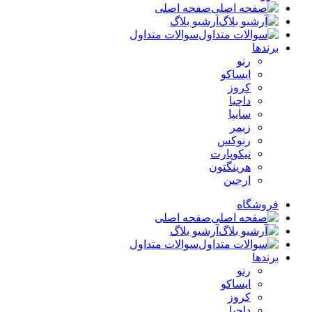
صفحه اصلی
آرشیو بلاگ
سوالات متداول
برندها
رنو
ایساکو
کروز
داچیا
سایپا
زیمر
رنوکس
نیکوپارت
هرینگتون
ارجین
فروشگاه
صفحه اصلی
آرشیو بلاگ
سوالات متداول
برندها
رنو
ایساکو
کروز
داچیا