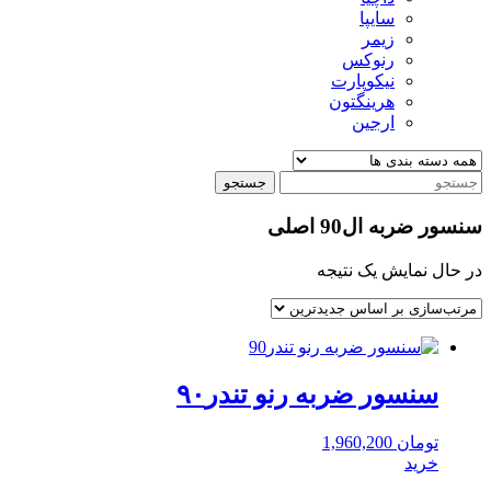
سایپا
زیمر
رنوکس
نیکوپارت
هرینگتون
ارجین
جستجو
سنسور ضربه ال90 اصلی
در حال نمایش یک نتیجه
سنسور ضربه رنو تندر۹۰
تومان
1,960,200
خرید