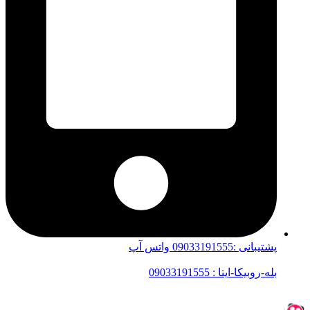
پشتیبانی :09033191555 واتس آپ
بله-روبیکا-ایتا : 09033191555