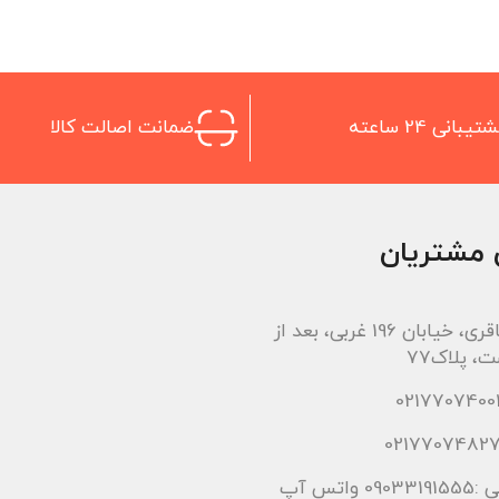
تیبانی 24 ساعته
ضمانت اصالت کالا
 مشتریان
اتوبان باقری، خیابان 196 غربی، بعد از
، پلاک77
 واتس آپ