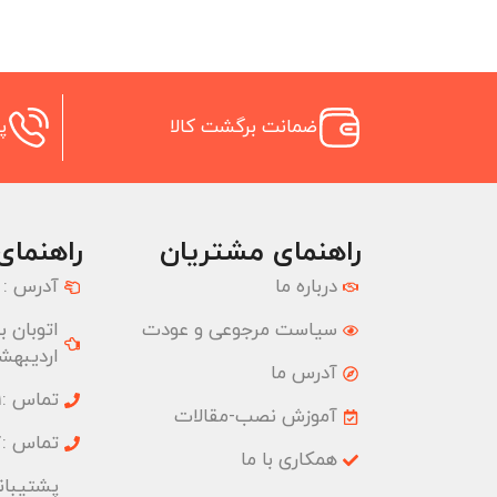
ضمانت برگشت کالا
پش
راهنمای مشتریان
راهنمای
درباره ما
آدرس :
سیاست مرجوعی و عودت
اردیبهشت
آدرس ما
تماس :02177074001
آموزش نصب-مقالات
تماس :02177074827
همکاری با ما
پشتیبانی :09033191555