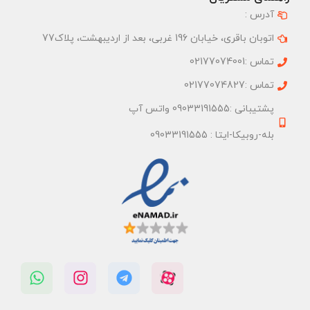
آدرس :
اتوبان باقری، خیابان 196 غربی، بعد از اردیبهشت، پلاک77
تماس :02177074001
تماس :02177074827
پشتیبانی :09033191555 واتس آپ
بله-روبیکا-ایتا : 09033191555