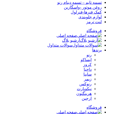
تسمه تایم – تسمه دینام رنو
روغن موتور -واسگازین
کمک فنرها-فنرلول
لوازم جلوبندی
لنت ترمز
فروشگاه
صفحه اصلی
آرشیو بلاگ
سوالات متداول
برندها
رنو
ایساکو
کروز
داچیا
سایپا
زیمر
رنوکس
نیکوپارت
هرینگتون
ارجین
فروشگاه
صفحه اصلی