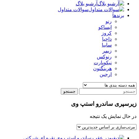
آرشیو بلاگ
سوالات متداول
برندها
رنو
ایساکو
کروز
داچیا
سایپا
زیمر
رنوکس
نیکوپارت
هرینگتون
ارجین
جستجو
زیرسپری ساندرو استپ وی
در حال نمایش یک نتیجه