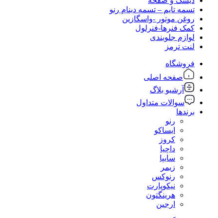
دیسک و صفحه
تسمه تایم – تسمه دینام رنو
روغن موتور -واسگازین
کمک فنرها-فنرلول
لوازم جلوبندی
لنت ترمز
فروشگاه
صفحه اصلی
آرشیو بلاگ
سوالات متداول
برندها
رنو
ایساکو
کروز
داچیا
سایپا
زیمر
رنوکس
نیکوپارت
هرینگتون
ارجین