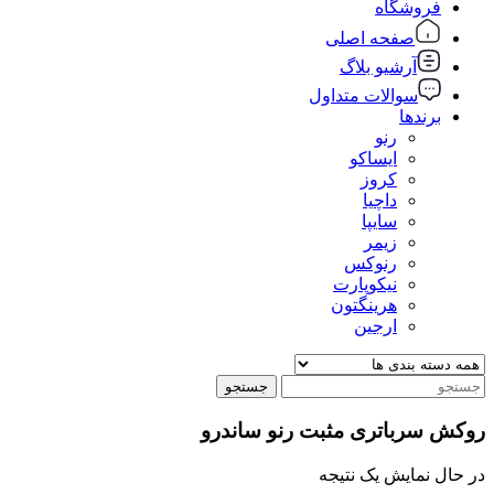
فروشگاه
صفحه اصلی
آرشیو بلاگ
سوالات متداول
برندها
رنو
ایساکو
کروز
داچیا
سایپا
زیمر
رنوکس
نیکوپارت
هرینگتون
ارجین
جستجو
روکش سرباتری مثبت رنو ساندرو
در حال نمایش یک نتیجه