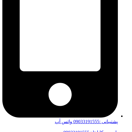
پشتیبانی :09033191555 واتس آپ