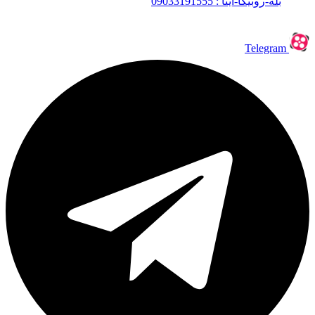
بله-روبیکا-ایتا : 09033191555
Telegram