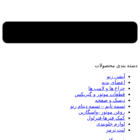
دسته‌ بندی محصولات
آپشن رنو
اعضای بدنه
چراغ ها و لامپ ها
قطعات موتور و گیربکس
دیسک و صفحه
تسمه تایم – تسمه دینام رنو
روغن موتور -واسگازین
کمک فنرها-فنرلول
لوازم جلوبندی
لنت ترمز