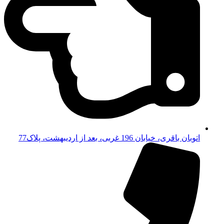
اتوبان باقری، خیابان 196 غربی، بعد از اردیبهشت، پلاک77