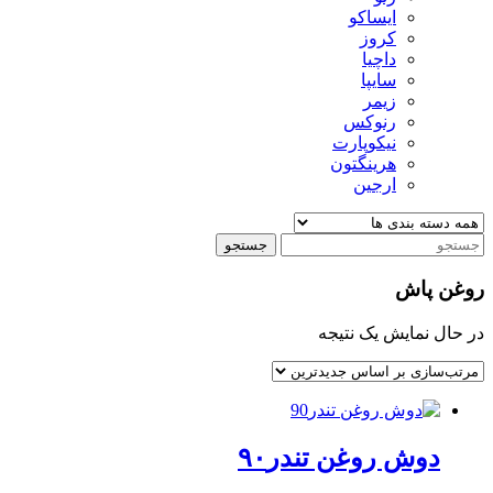
ایساکو
کروز
داچیا
سایپا
زیمر
رنوکس
نیکوپارت
هرینگتون
ارجین
جستجو
روغن پاش
در حال نمایش یک نتیجه
دوش روغن تندر۹۰