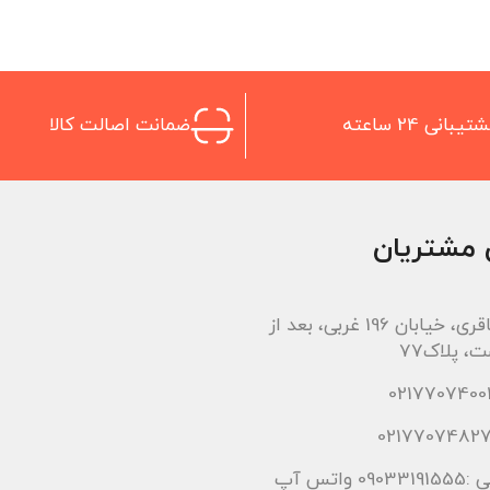
تیبانی 24 ساعته
ضمانت اصالت کالا
 مشتریان
اتوبان باقری، خیابان 196 غربی، بعد از
، پلاک77
 واتس آپ