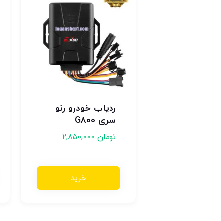
ردیاب خودرو رنو
سری G800
تومان
2,850,000
خرید