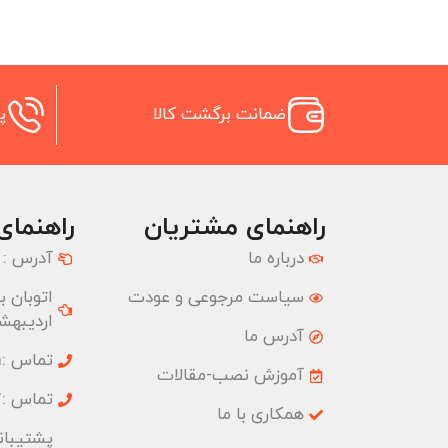
ضمانت برگشت کالا
پش
راهنمای مشتریان
راهنمای
درباره ما
آدرس :
سیاست مرجوعی و عودت
اردیبهشت
آدرس ما
تماس :02177074001
آموزش نصب-مقالات
تماس :02177074827
همکاری با ما
پشتیبانی :09033191555