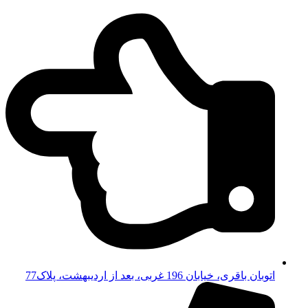
اتوبان باقری، خیابان 196 غربی، بعد از اردیبهشت، پلاک77