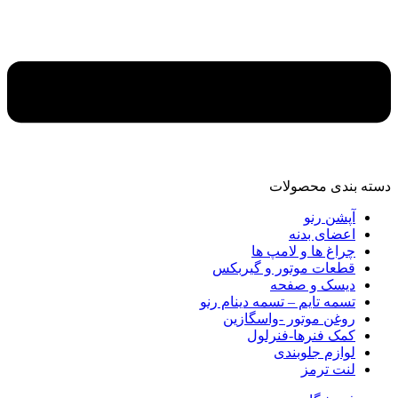
دسته‌ بندی محصولات
آپشن رنو
اعضای بدنه
چراغ ها و لامپ ها
قطعات موتور و گیربکس
دیسک و صفحه
تسمه تایم – تسمه دینام رنو
روغن موتور -واسگازین
کمک فنرها-فنرلول
لوازم جلوبندی
لنت ترمز