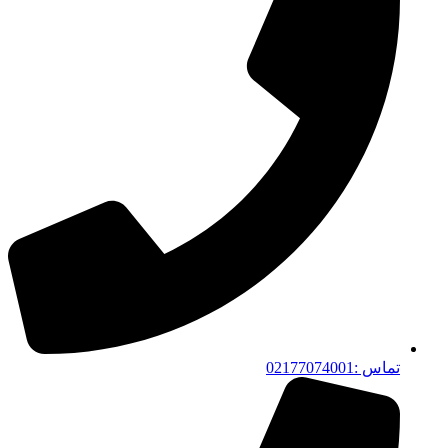
تماس :02177074001