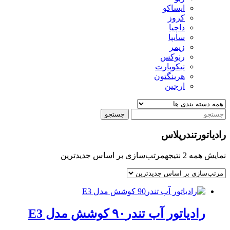
ایساکو
کروز
داچیا
سایپا
زیمر
رنوکس
نیکوپارت
هرینگتون
ارجین
جستجو
رادیاتورتندرپلاس
نمایش همه 2 نتیجه
مرتب‌سازی بر اساس جدیدترین
رادیاتور آب تندر۹۰ کوشش مدل E3