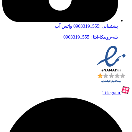
پشتیبانی :09033191555 واتس آپ
بله-روبیکا-ایتا : 09033191555
Telegram