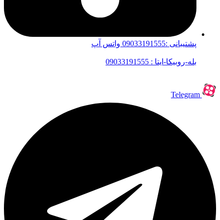
پشتیبانی :09033191555 واتس آپ
بله-روبیکا-ایتا : 09033191555
Telegram