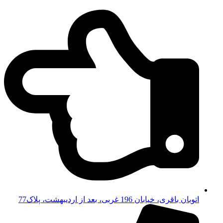
اتوبان باقری، خیابان 196 غربی، بعد از اردیبهشت، پلاک77