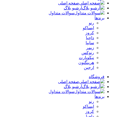
صفحه اصلی
آرشیو بلاگ
سوالات متداول
برندها
رنو
ایساکو
کروز
داچیا
سایپا
زیمر
رنوکس
نیکوپارت
هرینگتون
ارجین
فروشگاه
صفحه اصلی
آرشیو بلاگ
سوالات متداول
برندها
رنو
ایساکو
کروز
داچیا