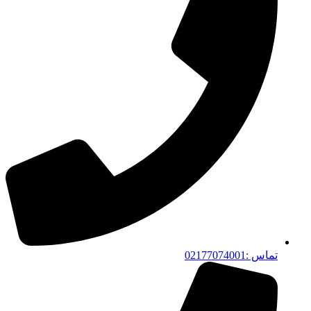
تماس :02177074001