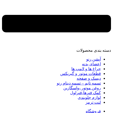
دسته‌ بندی محصولات
آپشن رنو
اعضای بدنه
چراغ ها و لامپ ها
قطعات موتور و گیربکس
دیسک و صفحه
تسمه تایم – تسمه دینام رنو
روغن موتور -واسگازین
کمک فنرها-فنرلول
لوازم جلوبندی
لنت ترمز
فروشگاه