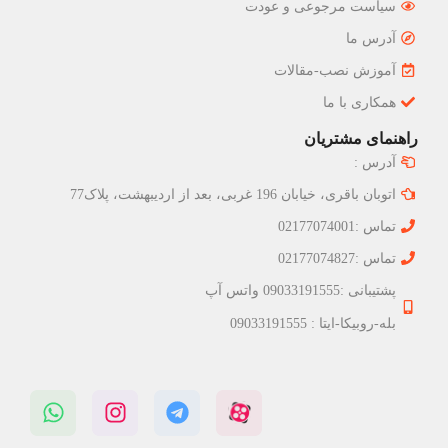
سیاست مرجوعی و عودت
آدرس ما
آموزش نصب-مقالات
همکاری با ما
راهنمای مشتریان
آدرس :
اتوبان باقری، خیابان 196 غربی، بعد از اردیبهشت، پلاک77
تماس :02177074001
تماس :02177074827
پشتیبانی :09033191555 واتس آپ
بله-روبیکا-ایتا : 09033191555