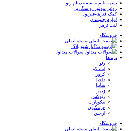
تسمه تایم – تسمه دینام رنو
روغن موتور -واسگازین
کمک فنرها-فنرلول
لوازم جلوبندی
لنت ترمز
فروشگاه
صفحه اصلی
آرشیو بلاگ
سوالات متداول
برندها
رنو
ایساکو
کروز
داچیا
سایپا
زیمر
رنوکس
نیکوپارت
هرینگتون
ارجین
فروشگاه
صفحه اصلی