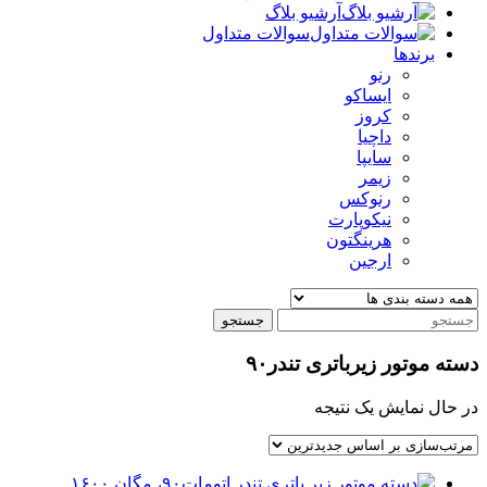
آرشیو بلاگ
سوالات متداول
برندها
رنو
ایساکو
کروز
داچیا
سایپا
زیمر
رنوکس
نیکوپارت
هرینگتون
ارجین
جستجو
دسته موتور زیرباتری تندر۹۰
در حال نمایش یک نتیجه