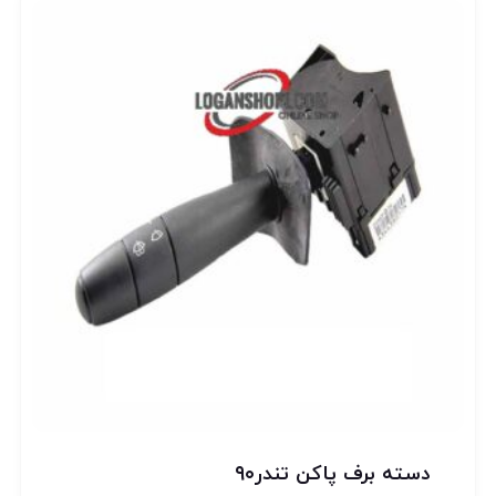
دسته برف پاکن تندر۹۰