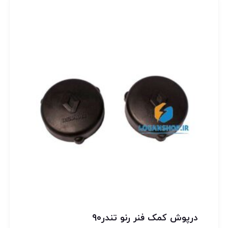
درپوش کمک فنر رنو تندر۹۰