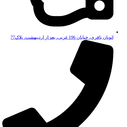
اتوبان باقری، خیابان 196 غربی، بعد از اردیبهشت، پلاک77