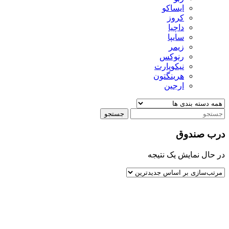
ایساکو
کروز
داچیا
سایپا
زیمر
رنوکس
نیکوپارت
هرینگتون
ارجین
جستجو
درب صندوق
در حال نمایش یک نتیجه