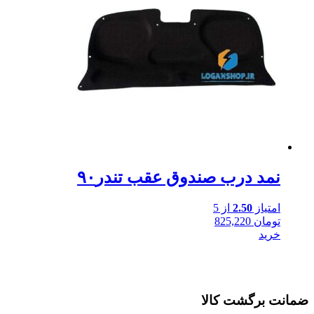
نمد درب صندوق عقب تندر۹۰
امتیاز
2.50
از 5
تومان
825,220
خرید
ضمانت برگشت کالا