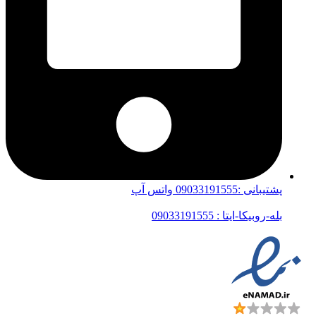
پشتیبانی :09033191555 واتس آپ
بله-روبیکا-ایتا : 09033191555