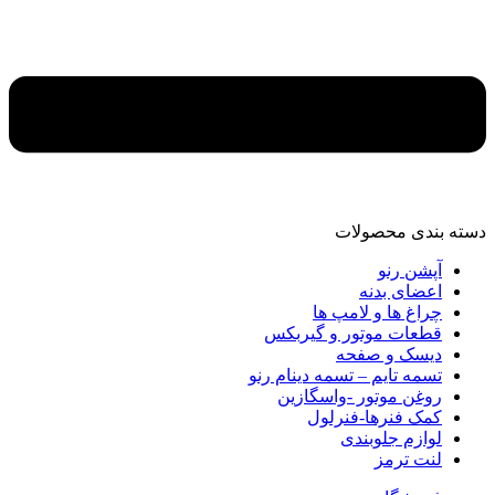
دسته‌ بندی محصولات
آپشن رنو
اعضای بدنه
چراغ ها و لامپ ها
قطعات موتور و گیربکس
دیسک و صفحه
تسمه تایم – تسمه دینام رنو
روغن موتور -واسگازین
کمک فنرها-فنرلول
لوازم جلوبندی
لنت ترمز