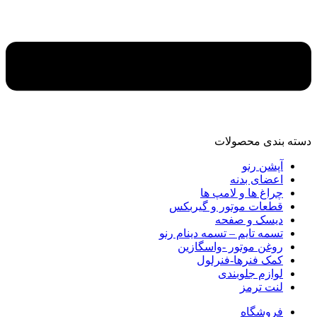
دسته‌ بندی محصولات
آپشن رنو
اعضای بدنه
چراغ ها و لامپ ها
قطعات موتور و گیربکس
دیسک و صفحه
تسمه تایم – تسمه دینام رنو
روغن موتور -واسگازین
کمک فنرها-فنرلول
لوازم جلوبندی
لنت ترمز
فروشگاه