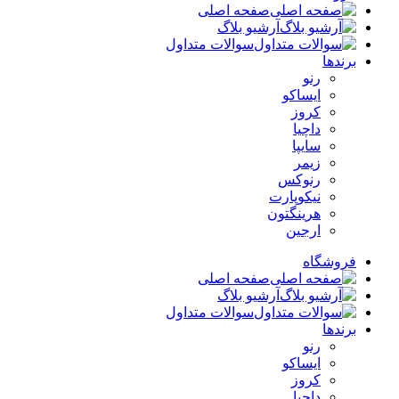
صفحه اصلی
آرشیو بلاگ
سوالات متداول
برندها
رنو
ایساکو
کروز
داچیا
سایپا
زیمر
رنوکس
نیکوپارت
هرینگتون
ارجین
فروشگاه
صفحه اصلی
آرشیو بلاگ
سوالات متداول
برندها
رنو
ایساکو
کروز
داچیا