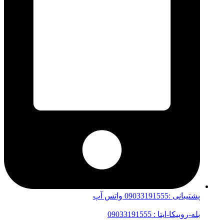
پشتیبانی :09033191555 واتس آپ
بله-روبیکا-ایتا : 09033191555