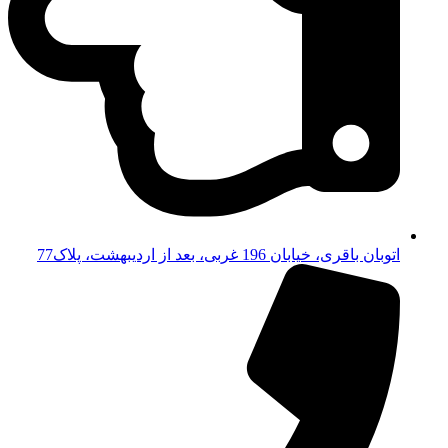
اتوبان باقری، خیابان 196 غربی، بعد از اردیبهشت، پلاک77