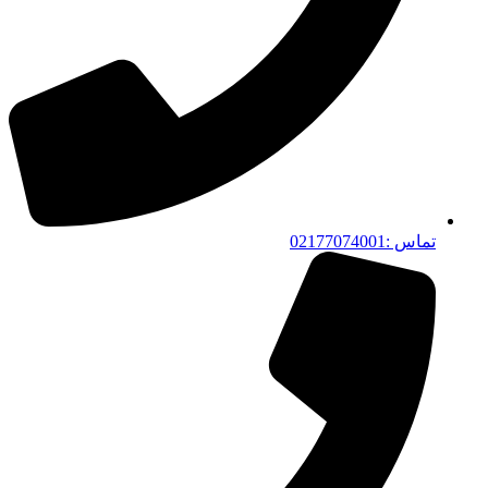
تماس :02177074001