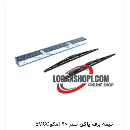
تیغه برف پاکن تندر ۹۰ امکوEMCO