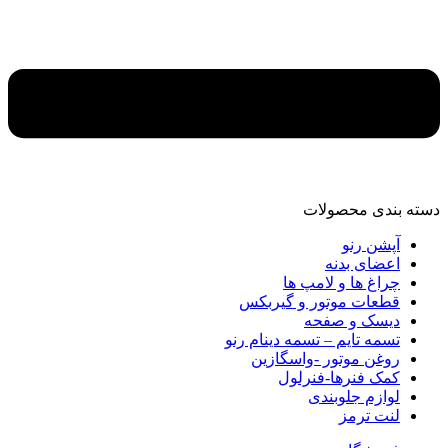
دسته‌ بندی محصولات
آپشن رنو
اعضای بدنه
چراغ ها و لامپ ها
قطعات موتور و گیربکس
دیسک و صفحه
تسمه تایم – تسمه دینام رنو
روغن موتور -واسگازین
کمک فنرها-فنرلول
لوازم جلوبندی
لنت ترمز