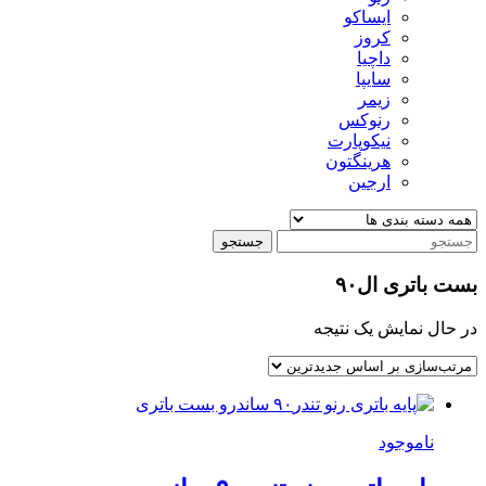
ایساکو
کروز
داچیا
سایپا
زیمر
رنوکس
نیکوپارت
هرینگتون
ارجین
جستجو
بست باتری ال۹۰
در حال نمایش یک نتیجه
ناموجود