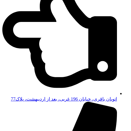
اتوبان باقری، خیابان 196 غربی، بعد از اردیبهشت، پلاک77