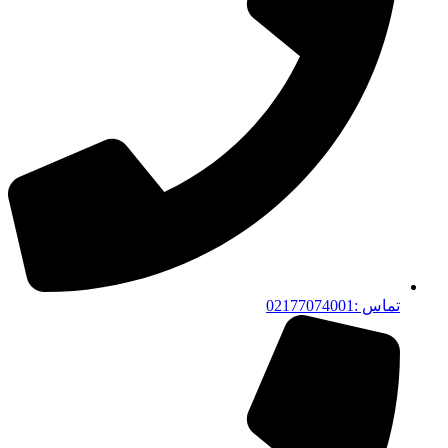
تماس :02177074001