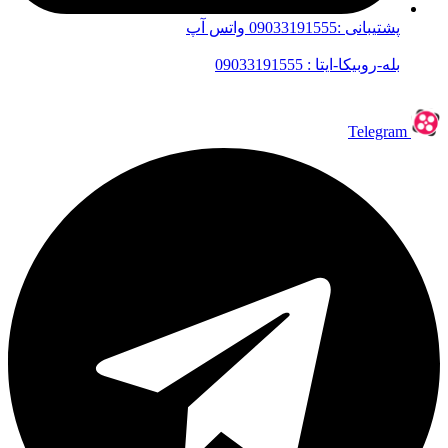
پشتیبانی :09033191555 واتس آپ
بله-روبیکا-ایتا : 09033191555
Telegram