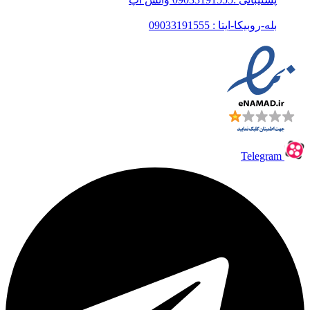
بله-روبیکا-ایتا : 09033191555
Telegram