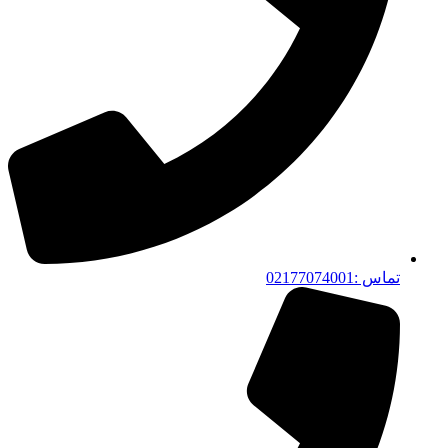
تماس :02177074001