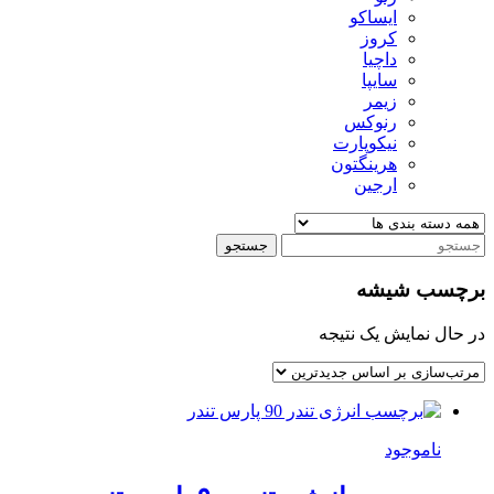
ایساکو
کروز
داچیا
سایپا
زیمر
رنوکس
نیکوپارت
هرینگتون
ارجین
جستجو
برچسب شیشه
در حال نمایش یک نتیجه
ناموجود