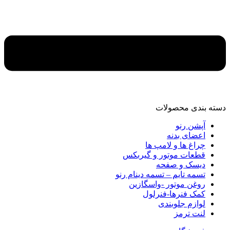
دسته‌ بندی محصولات
آپشن رنو
اعضای بدنه
چراغ ها و لامپ ها
قطعات موتور و گیربکس
دیسک و صفحه
تسمه تایم – تسمه دینام رنو
روغن موتور -واسگازین
کمک فنرها-فنرلول
لوازم جلوبندی
لنت ترمز