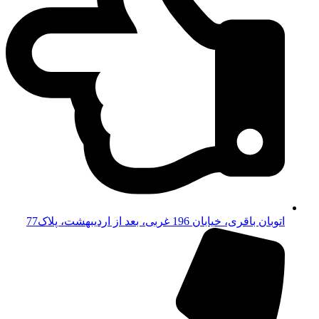
اتوبان باقری، خیابان 196 غربی، بعد از اردیبهشت، پلاک77