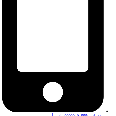
پشتیبانی :09033191555 واتس آپ