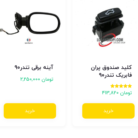
کلید صندوق پران
آینه برقی تندر۹۰
فابریک تندر۹۰
تومان
2,250,000
تومان
413,820
امتیاز
4.00
از 5
خرید
خرید