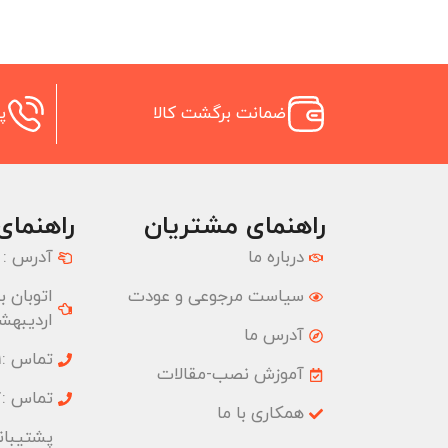
ضمانت برگشت کالا
پش
راهنمای مشتریان
راهنمای
درباره ما
آدرس :
سیاست مرجوعی و عودت
اردیبهشت
آدرس ما
تماس :02177074001
آموزش نصب-مقالات
تماس :02177074827
همکاری با ما
پشتیبانی :09033191555