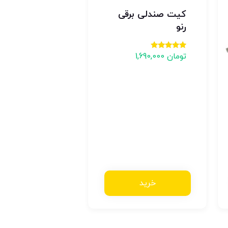
کیت صندلی برقی
رنو
تومان
1,690,000
امتیاز
5.00
از 5
خرید