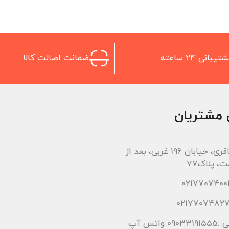
تیبانی 24 ساعته
ضمانت اصالت کالا
 مشتریان
اتوبان باقری، خیابان 196 غربی، بعد از
، پلاک77
 واتس آپ