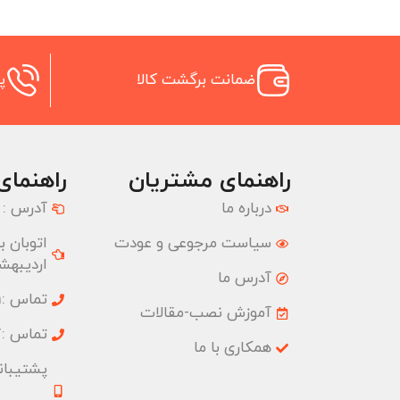
ضمانت برگشت کالا
پش
راهنمای مشتریان
راهنمای
درباره ما
آدرس :
سیاست مرجوعی و عودت
اردیبهشت
آدرس ما
تماس :02177074001
آموزش نصب-مقالات
تماس :02177074827
همکاری با ما
پشتیبانی :09033191555