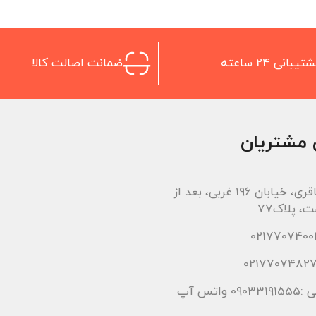
تیبانی 24 ساعته
ضمانت اصالت کالا
 مشتریان
اتوبان باقری، خیابان 196 غربی، بعد از
، پلاک77
 واتس آپ