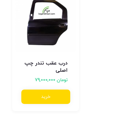
درب عقب تندر چپ
اصلی
تومان
79,000,000
خرید