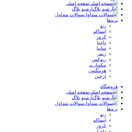
صفحه اصلی
آرشیو بلاگ
سوالات متداول
برندها
رنو
ایساکو
کروز
داچیا
سایپا
زیمر
رنوکس
نیکوپارت
هرینگتون
ارجین
فروشگاه
صفحه اصلی
آرشیو بلاگ
سوالات متداول
برندها
رنو
ایساکو
کروز
داچیا