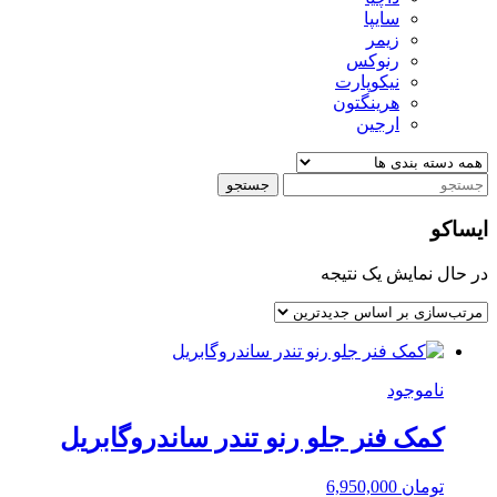
سایپا
زیمر
رنوکس
نیکوپارت
هرینگتون
ارجین
جستجو
ایساکو
در حال نمایش یک نتیجه
ناموجود
کمک فنر جلو رنو تندر ساندروگابریل
تومان
6,950,000