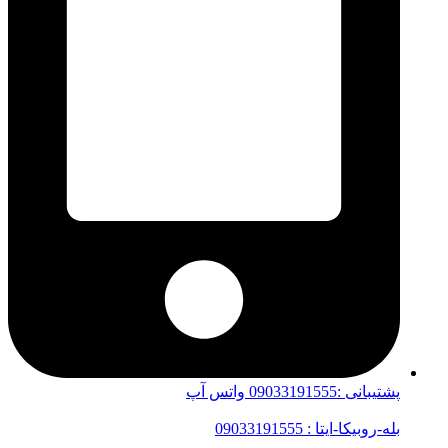
پشتیبانی :09033191555 واتس آپ
بله-روبیکا-ایتا : 09033191555