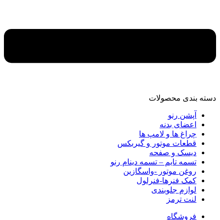
دسته‌ بندی محصولات
آپشن رنو
اعضای بدنه
چراغ ها و لامپ ها
قطعات موتور و گیربکس
دیسک و صفحه
تسمه تایم – تسمه دینام رنو
روغن موتور -واسگازین
کمک فنرها-فنرلول
لوازم جلوبندی
لنت ترمز
فروشگاه