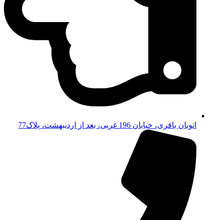
اتوبان باقری، خیابان 196 غربی، بعد از اردیبهشت، پلاک77