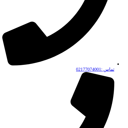
تماس :02177074001