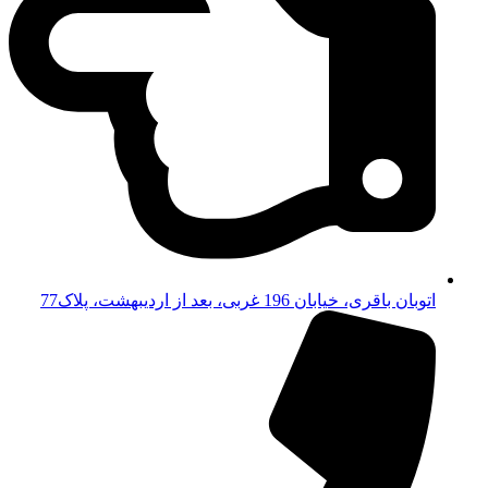
اتوبان باقری، خیابان 196 غربی، بعد از اردیبهشت، پلاک77