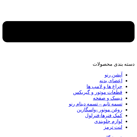
دسته‌ بندی محصولات
آپشن رنو
اعضای بدنه
چراغ ها و لامپ ها
قطعات موتور و گیربکس
دیسک و صفحه
تسمه تایم – تسمه دینام رنو
روغن موتور -واسگازین
کمک فنرها-فنرلول
لوازم جلوبندی
لنت ترمز