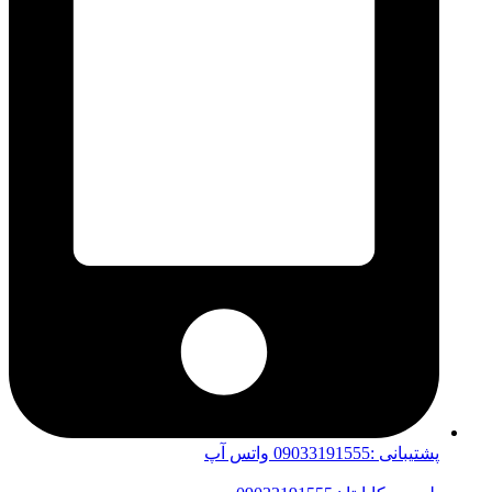
پشتیبانی :09033191555 واتس آپ