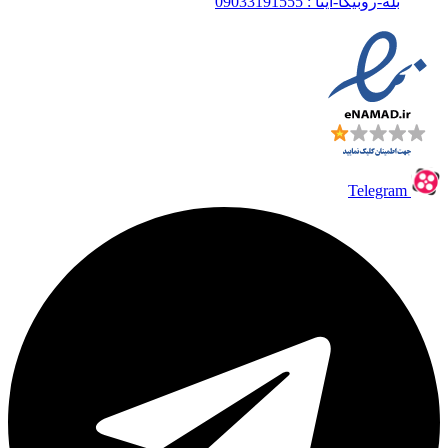
بله-روبیکا-ایتا : 09033191555
Telegram