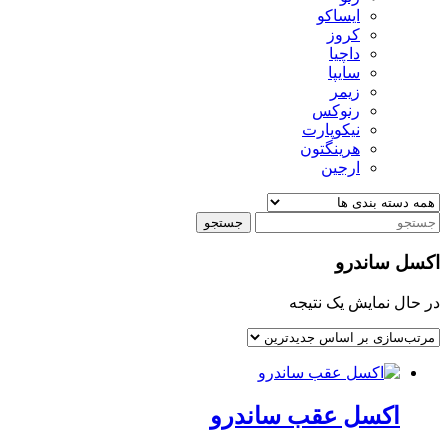
ایساکو
کروز
داچیا
سایپا
زیمر
رنوکس
نیکوپارت
هرینگتون
ارجین
جستجو
اکسل ساندرو
در حال نمایش یک نتیجه
اکسل عقب ساندرو