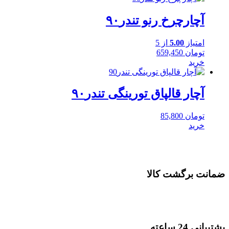
آچارچرخ رنو تندر۹۰
امتیاز
5.00
از 5
تومان
659,450
خرید
آچار قالپاق تورینگی تندر۹۰
تومان
85,800
خرید
ضمانت برگشت کالا
پشتیبانی 24 ساعته