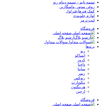
تسمه تایم – تسمه دینام رنو
روغن موتور -واسگازین
کمک فنرها-فنرلول
لوازم جلوبندی
لنت ترمز
فروشگاه
صفحه اصلی
آرشیو بلاگ
سوالات متداول
برندها
رنو
ایساکو
کروز
داچیا
سایپا
زیمر
رنوکس
نیکوپارت
هرینگتون
ارجین
فروشگاه
صفحه اصلی