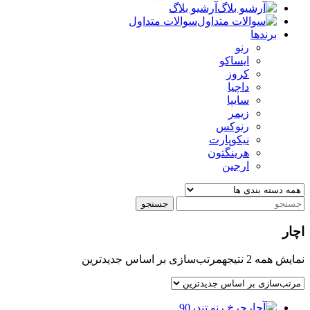
آرشیو بلاگ
سوالات متداول
برندها
رنو
ایساکو
کروز
داچیا
سایپا
زیمر
رنوکس
نیکوپارت
هرینگتون
ارجین
جستجو
اچار
نمایش همه 2 نتیجه
مرتب‌سازی بر اساس جدیدترین