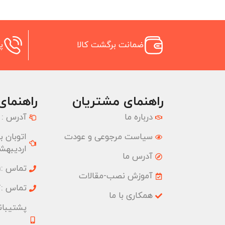
ضمانت برگشت کالا
پش
راهنمای مشتریان
راهنمای
درباره ما
آدرس :
سیاست مرجوعی و عودت
اردیبهشت
آدرس ما
تماس :02177074001
آموزش نصب-مقالات
تماس :02177074827
همکاری با ما
پشتیبانی :09033191555