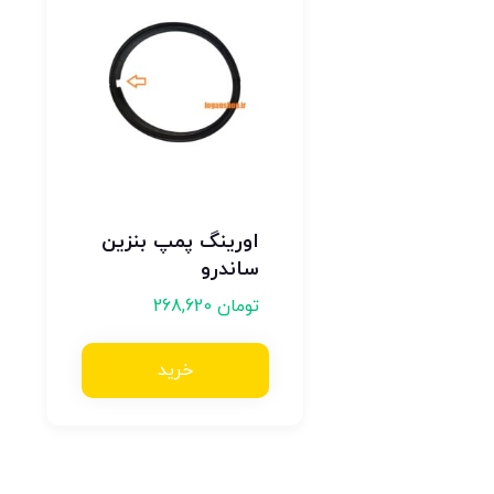
اورینگ پمپ بنزین
ساندرو
تومان
268,620
خرید