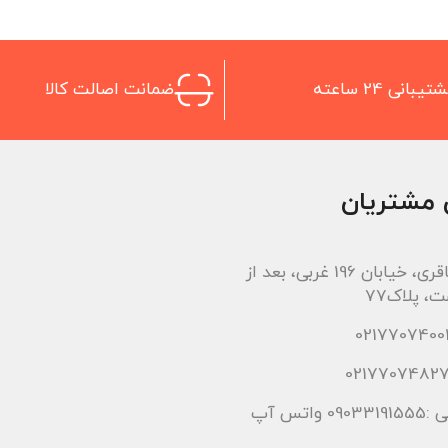
تیبانی 24 ساعته
ضمانت اصالت کالا
 مشتریان
اتوبان باقری، خیابان 196 غربی، بعد از
، پلاک77
 واتس آپ