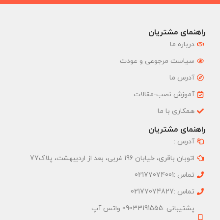
راهنمای مشتریان
درباره ما
سیاست مرجوعی و عودت
آدرس ما
آموزش نصب-مقالات
همکاری با ما
راهنمای مشتریان
آدرس :
اتوبان باقری، خیابان 196 غربی، بعد از اردیبهشت، پلاک77
تماس :02177074001
تماس :02177074827
پشتیبانی :09033191555 واتس آپ