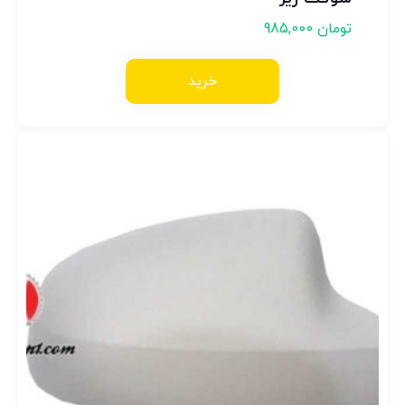
تومان
985,000
خرید