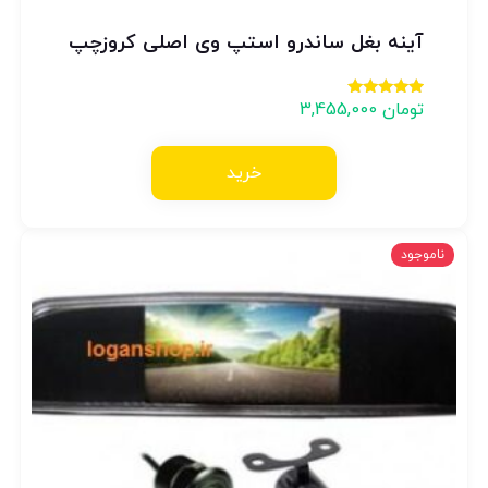
آینه بغل ساندرو استپ وی اصلی کروزچپ
تومان
3,455,000
امتیاز
5.00
از 5
خرید
ناموجود