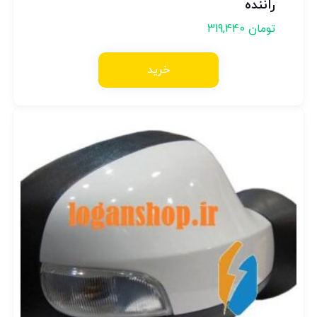
راننده
تومان
319,440
خرید