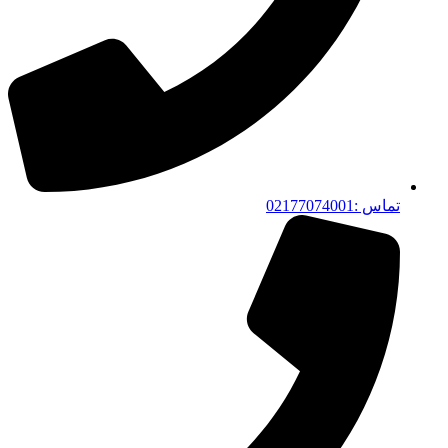
تماس :02177074001