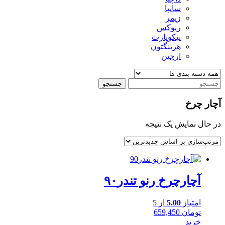
سایپا
زیمر
رنوکس
نیکوپارت
هرینگتون
ارجین
جستجو
آچار چرخ
در حال نمایش یک نتیجه
آچارچرخ رنو تندر۹۰
امتیاز
5.00
از 5
تومان
659,450
خرید