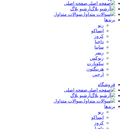
صفحه اصلی
آرشیو بلاگ
سوالات متداول
برندها
رنو
ایساکو
کروز
داچیا
سایپا
زیمر
رنوکس
نیکوپارت
هرینگتون
ارجین
فروشگاه
صفحه اصلی
آرشیو بلاگ
سوالات متداول
برندها
رنو
ایساکو
کروز
داچیا