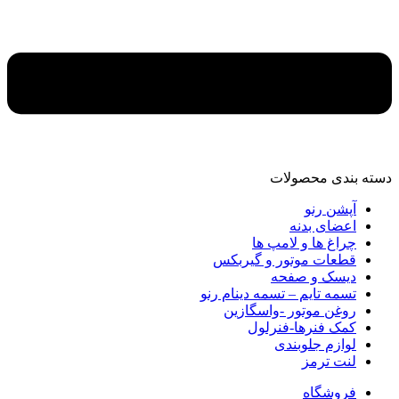
دسته‌ بندی محصولات
آپشن رنو
اعضای بدنه
چراغ ها و لامپ ها
قطعات موتور و گیربکس
دیسک و صفحه
تسمه تایم – تسمه دینام رنو
روغن موتور -واسگازین
کمک فنرها-فنرلول
لوازم جلوبندی
لنت ترمز
فروشگاه