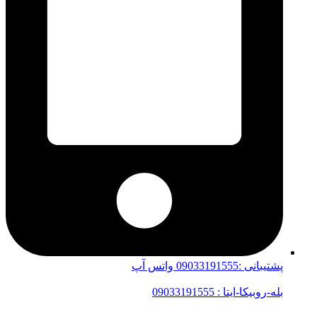
پشتیبانی :09033191555 واتس آپ
بله-روبیکا-ایتا : 09033191555