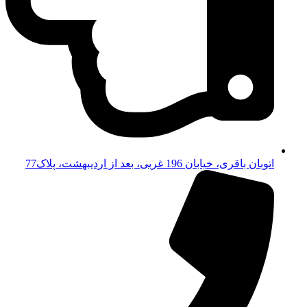
اتوبان باقری، خیابان 196 غربی، بعد از اردیبهشت، پلاک77