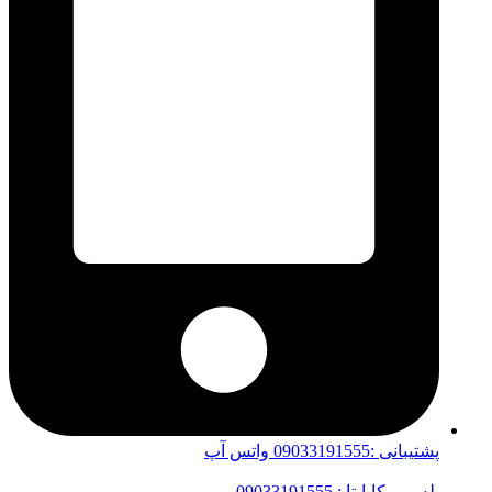
پشتیبانی :09033191555 واتس آپ
بله-روبیکا-ایتا : 09033191555