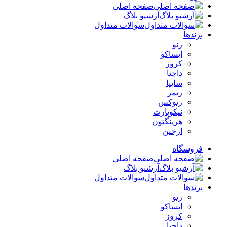
صفحه اصلی
آرشیو بلاگ
سوالات متداول
برندها
رنو
ایساکو
کروز
داچیا
سایپا
زیمر
رنوکس
نیکوپارت
هرینگتون
ارجین
فروشگاه
صفحه اصلی
آرشیو بلاگ
سوالات متداول
برندها
رنو
ایساکو
کروز
داچیا