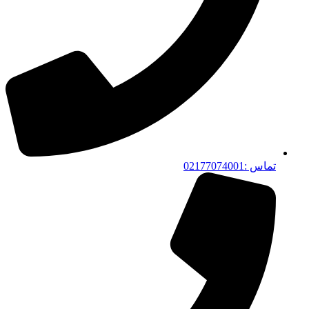
تماس :02177074001