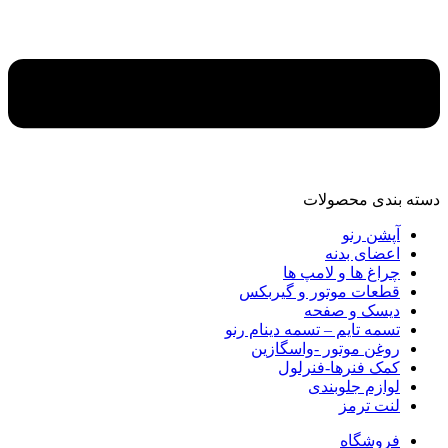
دسته‌ بندی محصولات
آپشن رنو
اعضای بدنه
چراغ ها و لامپ ها
قطعات موتور و گیربکس
دیسک و صفحه
تسمه تایم – تسمه دینام رنو
روغن موتور -واسگازین
کمک فنرها-فنرلول
لوازم جلوبندی
لنت ترمز
فروشگاه