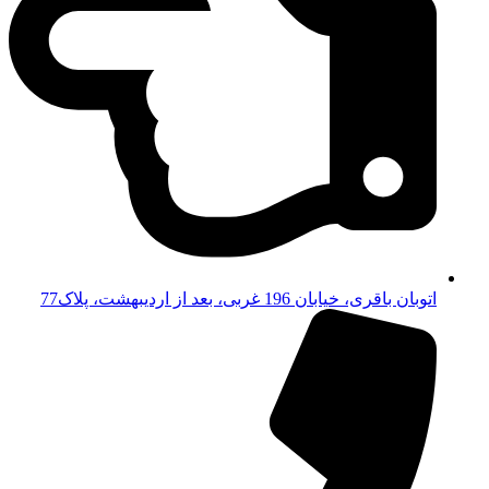
اتوبان باقری، خیابان 196 غربی، بعد از اردیبهشت، پلاک77