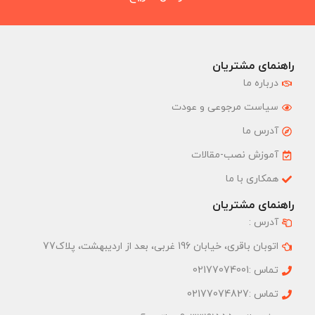
راهنمای مشتریان
درباره ما
سیاست مرجوعی و عودت
آدرس ما
آموزش نصب-مقالات
همکاری با ما
راهنمای مشتریان
آدرس :
اتوبان باقری، خیابان 196 غربی، بعد از اردیبهشت، پلاک77
تماس :02177074001
تماس :02177074827