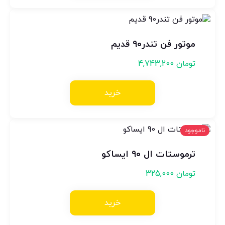
موتور فن تندر۹۰ قدیم
تومان
4,743,200
خرید
ناموجود
ترموستات ال ۹۰ ایساکو
تومان
325,000
خرید