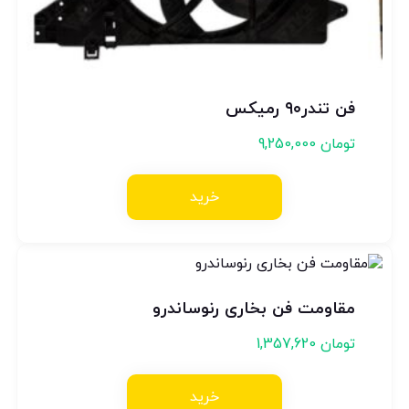
فن تندر۹۰ رمیکس
تومان
9,250,000
خرید
مقاومت فن بخاری رنوساندرو
تومان
1,357,620
خرید