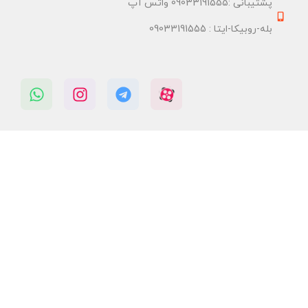
پشتیبانی :09033191555 واتس آپ
بله-روبیکا-ایتا : 09033191555