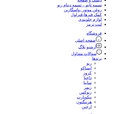
دیسک و صفحه
تسمه تایم – تسمه دینام رنو
روغن موتور -واسگازین
کمک فنرها-فنرلول
لوازم جلوبندی
لنت ترمز
فروشگاه
صفحه اصلی
آرشیو بلاگ
سوالات متداول
برندها
رنو
ایساکو
کروز
داچیا
سایپا
زیمر
رنوکس
نیکوپارت
هرینگتون
ارجین