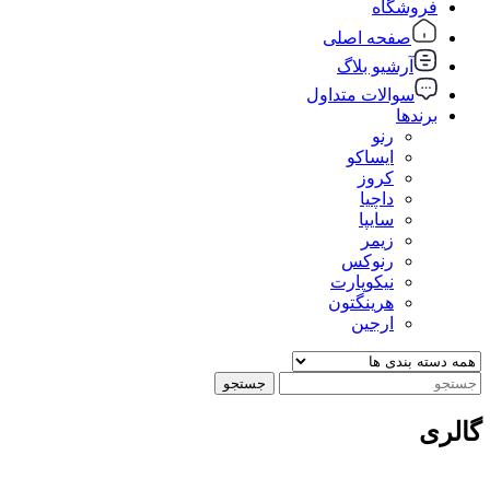
فروشگاه
صفحه اصلی
آرشیو بلاگ
سوالات متداول
برندها
رنو
ایساکو
کروز
داچیا
سایپا
زیمر
رنوکس
نیکوپارت
هرینگتون
ارجین
جستجو
گالری