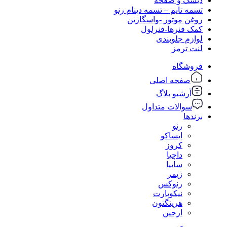
دیسک و صفحه
تسمه تایم – تسمه دینام رنو
روغن موتور -واسگازین
کمک فنرها-فنرلول
لوازم جلوبندی
لنت ترمز
فروشگاه
صفحه اصلی
آرشیو بلاگ
سوالات متداول
برندها
رنو
ایساکو
کروز
داچیا
سایپا
زیمر
رنوکس
نیکوپارت
هرینگتون
ارجین