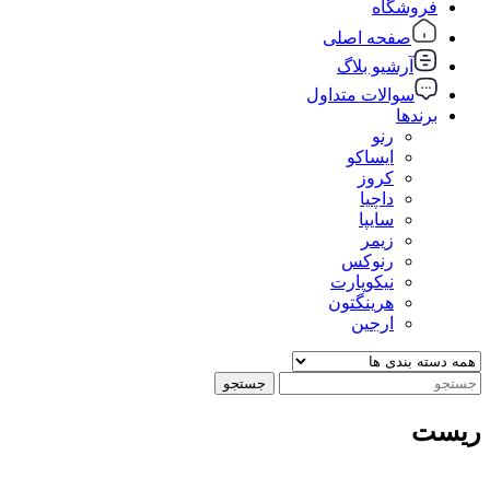
فروشگاه
صفحه اصلی
آرشیو بلاگ
سوالات متداول
برندها
رنو
ایساکو
کروز
داچیا
سایپا
زیمر
رنوکس
نیکوپارت
هرینگتون
ارجین
جستجو
ریست